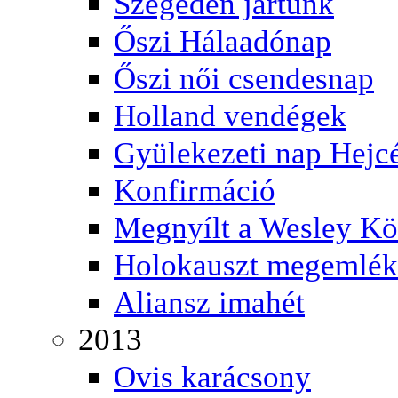
Szegeden jártunk
Őszi Hálaadónap
Őszi női csendesnap
Holland vendégek
Gyülekezeti nap Hejc
Konfirmáció
Megnyílt a Wesley K
Holokauszt megemlék
Aliansz imahét
2013
Ovis karácsony