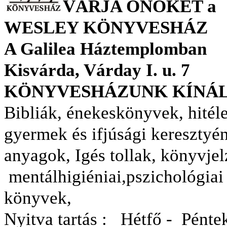
VÁRJA ÖNÖKET
a
WESLEY KÖNYVESHÁZ
A Galilea Háztemplomban
Kisvárda, Várday I. u. 7
KÖNYVESHÁZUNK KÍNÁL
Bibliák, énekeskönyvek, hitéle
gyermek és ifjúsági keresztyé
anyagok, Igés tollak, könyvjel
mentálhigiéniai,pszichológiai
könyvek,
Nyitva tartás : Hétfő - Pénte