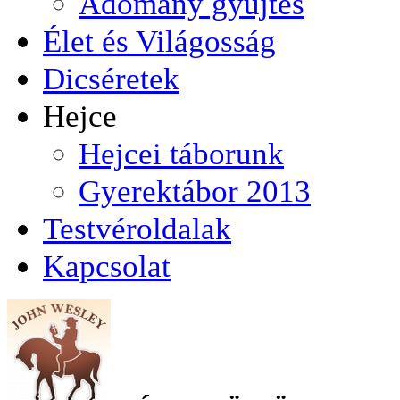
Adomány gyüjtés
Élet és Világosság
Dicséretek
Hejce
Hejcei táborunk
Gyerektábor 2013
Testvéroldalak
Kapcsolat