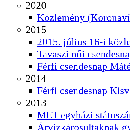
2020
Közlemény (Koronaví
2015
2015. július 16-i közl
Tavaszi női csendesn
Férfi csendesnap Mát
2014
Férfi csendesnap Kisv
2013
MET egyházi státuszá
Árvízkárosultaknak g