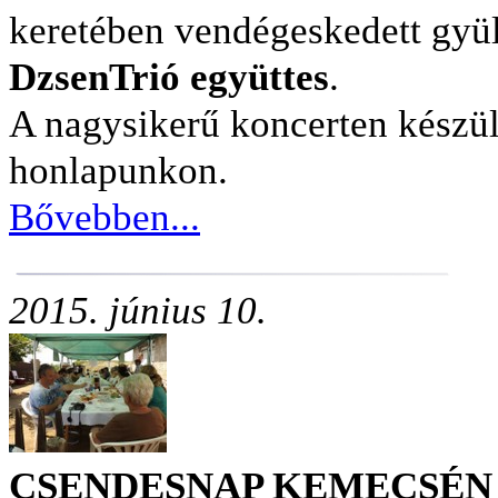
keretében vendégeskedett gyü
DzsenTrió együttes
.
A nagysikerű koncerten készül
honlapunkon.
Bővebben...
2015. június 10.
CSENDESNAP KEMECSÉ