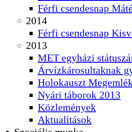
Férfi csendesnap Mát
2014
Férfi csendesnap Kisv
2013
MET egyházi státuszá
Árvízkárosultaknak g
Holokauszt Megemlék
Nyári táborok 2013
Közlemények
Aktualitások
Szociális munka