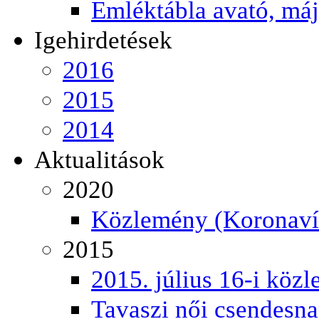
Emléktábla avató, má
Igehirdetések
2016
2015
2014
Aktualitások
2020
Közlemény (Koronaví
2015
2015. július 16-i közl
Tavaszi női csendesn